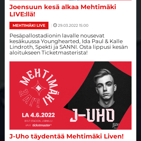
Joensuun kesä alkaa Mehtimäki
LIVE:llä!
|
29.03.2022 15:00
MEHTIMÄKI LIVE
Pesäpallostadionin lavalle nousevat
kesäkuussa Younghearted, Ida Paul & Kalle
Lindroth, Spekti ja SANNI. Osta lippusi kesän
aloitukseen Ticketmasterista!
J-Uho täydentää Mehtimäki Liven!