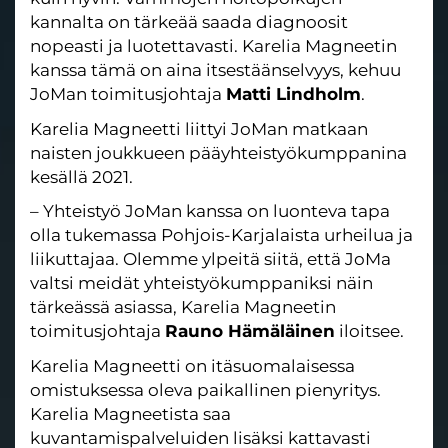
kannalta on tärkeää saada diagnoosit
nopeasti ja luotettavasti.
Karelia
Magneetin
kanssa tämä on aina itsestäänselvyys, kehuu
JoMan toimitusjohtaja
Matti Lindholm
.
Karelia Magneetti liittyi JoMan matkaan
naisten joukkueen pääyhteistyökumppanina
kesällä 2021.
– Yhteistyö JoMan kanssa on luonteva tapa
olla tukemassa Pohjois-Karjalaista urheilua ja
liikuttajaa. Olemme ylpeitä siitä, että JoMa
valtsi meidät yhteistyökumppaniksi näin
tärkeässä asiassa,
Karelia
Magneetin
toimitusjohtaja
Rauno Hämäläinen
iloitsee.
Karelia
Magneetti on itäsuomalaisessa
omistuksessa oleva paikallinen pienyritys.
Karelia
Magneetista saa
kuvantamispalveluiden lisäksi kattavasti