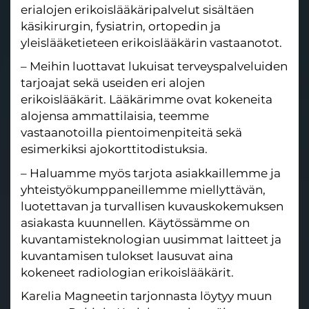
erialojen erikoislääkäripalvelut sisältäen
käsikirurgin, fysiatrin, ortopedin ja
yleislääketieteen erikoislääkärin vastaanotot.
– Meihin luottavat lukuisat terveyspalveluiden
tarjoajat sekä useiden eri alojen
erikoislääkärit. Lääkärimme ovat kokeneita
alojensa ammattilaisia, teemme
vastaanotoilla pientoimenpiteitä sekä
esimerkiksi ajokorttitodistuksia.
– Haluamme myös tarjota asiakkaillemme ja
yhteistyökumppaneillemme miellyttävän,
luotettavan ja turvallisen kuvauskokemuksen
asiakasta kuunnellen. Käytössämme on
kuvantamisteknologian uusimmat laitteet ja
kuvantamisen tulokset lausuvat aina
kokeneet radiologian erikoislääkärit.
Karelia
Magneetin tarjonnasta löytyy muun