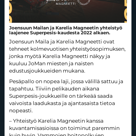
Joensuun Mailan ja Karelia Magneetin yhteistyö
laajenee Superpesis-kaudesta 2022 alkaen.
Joensuun Maila ja
Karelia
Magneetti ovat
tehneet kolmevuotisen yhteistyösopimuksen,
jonka myötä
Karelia
Magneetti näkyy ja
kuuluu JoMan miesten ja naisten
edustusjoukkueiden mukana.
Pesäpallo on nopea laji, jossa välillä sattuu ja
tapahtuu. Tiiviin pelikauden aikana
Superpesis-joukkueille on tärkeää saada
vaivoista laadukasta ja ajantasaista tietoa
nopeasti.
– Yhteistyö
Karelia
Magneetin kanssa
kuvantamisasioissa on toiminut paremmin
kuin hyvin. Vammojen hoitopolkujen