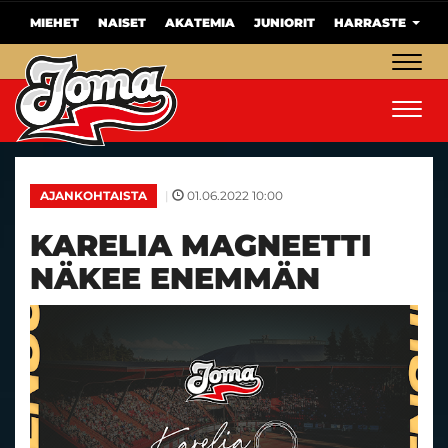
MIEHET
NAISET
AKATEMIA
JUNIORIT
HARRASTE
Navig
Navig
|
01.06.2022 10:00
AJANKOHTAISTA
KARELIA MAGNEETTI
NÄKEE ENEMMÄN