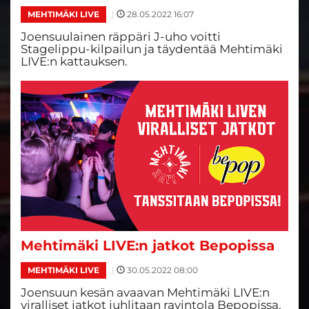
|
28.05.2022 16:07
MEHTIMÄKI LIVE
Joensuulainen räppäri J-uho voitti
Stagelippu-kilpailun ja täydentää Mehtimäki
LIVE:n kattauksen.
Mehtimäki LIVE:n jatkot Bepopissa
|
30.05.2022 08:00
MEHTIMÄKI LIVE
Joensuun kesän avaavan Mehtimäki LIVE:n
viralliset jatkot juhlitaan ravintola Bepopissa.