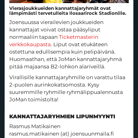
Vierasjoukkueiden kannattajaryhmät ovat
lämpimästi tervetulleita Ilosaarirock Stadionille.
Joensuussa vierailevien joukkueiden
kannattajat voivat ostaa pääsyliput
normaaliin tapaan
Ticketmasterin
verkkokaupasta
. Liput ovat etukäteen
ostettuna edullisempia kuin pelipäivänä.
Huomaathan, että JoMan kannattajaryhmä
pitää majaansa B2-lohkon alariveillä.
Virallisille kannattajaryhmille on varattu tilaa
2-puolen aurinkokatsomosta. Kysy
suuremmille ryhmille ryhmälippualennusta
JoMan toimistolta!
KANNATTAJARYHMIEN LIPUNMYYNTI
Rasmus Matikainen
rasmus.matikainen (at) joensuunmaila.fi