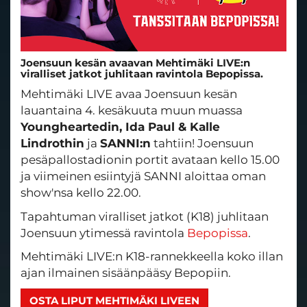
Joensuun kesän avaavan Mehtimäki LIVE:n
viralliset jatkot juhlitaan ravintola Bepopissa.
Mehtimäki LIVE avaa Joensuun kesän
lauantaina 4. kesäkuuta muun muassa
Youngheartedin, Ida Paul & Kalle
Lindrothin
ja
SANNI:n
tahtiin! Joensuun
pesäpallostadionin portit avataan kello 15.00
ja viimeinen esiintyjä SANNI aloittaa oman
show'nsa kello 22.00.
Tapahtuman viralliset jatkot (K18) juhlitaan
Joensuun ytimessä ravintola
Bepopissa
.
Mehtimäki LIVE:n K18-rannekkeella koko illan
ajan ilmainen sisäänpääsy Bepopiin.
OSTA LIPUT MEHTIMÄKI LIVEEN