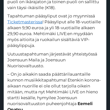
puoli on ikärajaton ja toinen puoli on sallittu
vain täysi-ikäisille (K18).
Tapahtuman pääsyliput ovat jo myynnissä
Ticketmasterissa
! Pääsyliput alle 18-vuotiaille
alkaen 9,90 euroa ja yli 18-vuotiaille alkaen
29,90 euroa. Mehtimäki LIVE:en myydään
myös aitioita ja ruokailun sisältäviä VIP-
pääsylippuja.
Uutuustapahtuman järjestävät yhteistyössä
Joensuun Maila ja Joensuun
Nuorisovaltuusto.
– On jo aikakin saada päättärilauantaille
kunnon musiikkitapahtuma! Etenkin korona-
aikaan nuorille ei ole ollut tarjolla oikein
mitään, mutta nyt Mehtimäki LIVE on hieno
startti kesälle, hymyilee Joensuun
nuorisovaltuuston puheenjohtaja
Eemeli
Onatsu
.