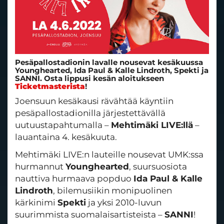
Pesäpallostadionin lavalle nousevat kesäkuussa
Younghearted, Ida Paul & Kalle Lindroth, Spekti ja
SANNI. Osta lippusi kesän aloitukseen
Ticketmasterista
!
Joensuun kesäkausi rävähtää käyntiin
pesäpallostadionilla järjestettävällä
uutuustapahtumalla –
Mehtimäki LIVE:llä
–
lauantaina 4. kesäkuuta.
Mehtimäki LIVE:n lauteille nousevat UMK:ssa
hurmannut
Younghearted
, suursuosiota
nauttiva hurmaava popduo
Ida Paul & Kalle
Lindroth
, bilemusiikin monipuolinen
kärkinimi
Spekti
ja yksi 2010-luvun
suurimmista suomalaisartisteista –
SANNI
!