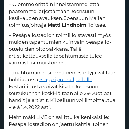
– Olemme erittäin innoissamme, että
pääsemme järjestämään Joensuun
kesäkauden avauksen, Joensuun Mailan
toimitusjohtaja
Matti Lindholm
iloitsee.
– Pesäpallostadion toimii loistavasti myös
muiden tapahtumien kuin vain pesäpallo-
otteluiden pitopaikkana. Tällä
artistikattauksella tapahtumasta tulee
varmasti ikimuistoinen.
Tapahtuman ensimmäinen esiintyjä valitaan
huhtikuussa
Stagelippu-kilpailulla
.
Festarilipusta voivat kisata Joensuun
seutukunnan keski-iältään alle 29-vuotiaat
bändit ja artistit. Kilpailuun voi ilmoittautua
vielä 1.4.2022 asti.
Mehtimäki LIVE on sallittu kaikenikäisille:
Pesäpallostadion on jaettu kahtia: toinen