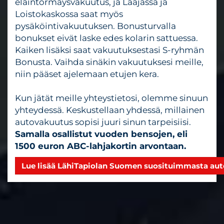
eläintörmäysvakuutus, ja Laajassa ja
Loistokaskossa saat myös
pysäköintivakuutuksen. Bonusturvalla
bonukset eivät laske edes kolarin sattuessa.
Kaiken lisäksi saat vakuutuksestasi S-ryhmän
Bonusta. Vaihda sinäkin vakuutuksesi meille,
niin pääset ajelemaan etujen kera.
Kun jätät meille yhteystietosi, olemme sinuun
yhteydessä. Keskustellaan yhdessä, millainen
autovakuutus sopisi juuri sinun tarpeisiisi.
Samalla osallistut vuoden bensojen, eli
1500 euron ABC-lahjakortin arvontaan.
Lue lisää LähiTapiolan Suomen suosituimmasta au