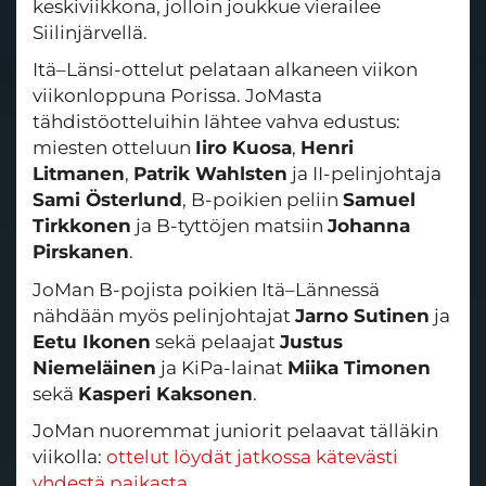
keskiviikkona, jolloin joukkue vierailee
Siilinjärvellä.
Itä–Länsi-ottelut pelataan alkaneen viikon
viikonloppuna Porissa. JoMasta
tähdistöotteluihin lähtee vahva edustus:
miesten otteluun
Iiro Kuosa
,
Henri
Litmanen
,
Patrik Wahlsten
ja II-pelinjohtaja
Sami Österlund
, B-poikien peliin
Samuel
Tirkkonen
ja B-tyttöjen matsiin
Johanna
Pirskanen
.
JoMan B-pojista poikien Itä–Lännessä
nähdään myös pelinjohtajat
Jarno Sutinen
ja
Eetu Ikonen
sekä pelaajat
Justus
Niemeläinen
ja KiPa-lainat
Miika Timonen
sekä
Kasperi Kaksonen
.
JoMan nuoremmat juniorit pelaavat tälläkin
viikolla:
ottelut löydät jatkossa kätevästi
yhdestä paikasta
.