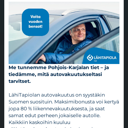
Me tunnemme Pohjois-Karjalan tiet – ja
tiedämme, mitä autovakuutukseltasi
tarvitset.
LähiTapiolan autovakuutus on syystäkin
Suomen suosituin. Maksimibonusta voi kertyä
jopa 80 % liikennevakuutuksesta, ja saat
samat edut perheen jokaiselle autolle.
Kaikkiin kaskoihin kuuluu