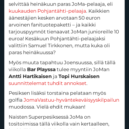
selvittää heinäkuun paras JoMa-pelaaja, eli
kuukauden Pohjantähti-pelaaja
. Kaikkien
äänestäjien kesken arvotaan 50 euron
arvoinen fanituotepaketti – ja kaikki
tarjouspyynnöt tienaavat JoMan junioreille 10
euroa! Kesäkuun Pohjantähti-pelaajaksi
valittiin Samuel Tirkkonen, mutta kuka oli
paras heinäkuussa?
Myös muuta tapahtuu Joensuussa, sillä tällä
viikolla
Bar
Playssa
tulee myyntiin JoMan
Antti Hartikaisen
ja
Topi Hurskaisen
suunnittelemat tuhdit annokset
.
Pesiksen lisäksi torstaina pelataan myös
golfia
JomaVastuu-hyväntekeväisyyskilpailun
muodossa. Vielä ehdit mukaan!
Naisten Superpesiksessä JoMa on
tositoimissa tällä viikolla vain kertaalleen,