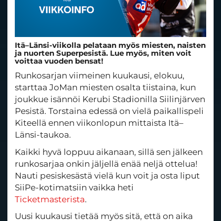
Itä–Länsi-viikolla pelataan myös miesten, naisten
ja nuorten Superpesistä. Lue myös, miten voit
voittaa vuoden bensat!
Runkosarjan viimeinen kuukausi, elokuu,
starttaa JoMan miesten osalta tiistaina, kun
joukkue isännöi Kerubi Stadionilla Siilinjärven
Pesistä. Torstaina edessä on vielä paikallispeli
Kiteellä ennen viikonlopun mittaista Itä–
Länsi-taukoa.
Kaikki hyvä loppuu aikanaan, sillä sen jälkeen
runkosarjaa onkin jäljellä enää neljä ottelua!
Nauti pesiskesästä vielä kun voit ja osta liput
SiiPe-kotimatsiin vaikka heti
Ticketmasterista
.
Uusi kuukausi tietää myös sitä, että on aika