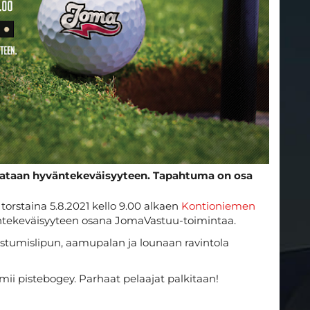
hjataan hyväntekeväisyyteen. Tapahtuma on osa
orstaina 5.8.2021 kello 9.00 alkaen
Kontioniemen
ntekeväisyyteen osana JomaVastuu-toimintaa.
istumislipun, aamupalan ja lounaan ravintola
mii pistebogey. Parhaat pelaajat palkitaan!