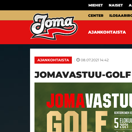
MIEHET
NAISET
A
CENTER
ILOSAARIR
AJANKOHTAISTA
|
08.07.2021 14:42
AJANKOHTAISTA
JOMAVASTUU-GOLF P