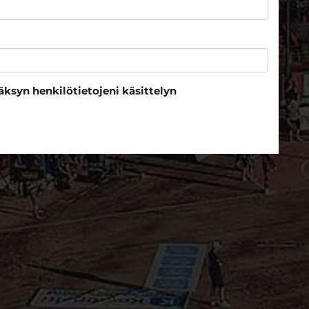
äksyn henkilötietojeni käsittelyn