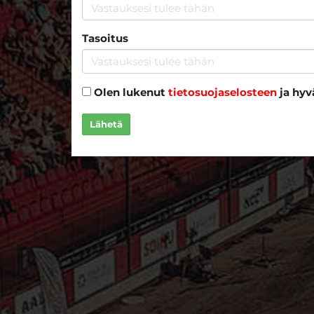
Tasoitus
Olen lukenut
tietosuojaselosteen
ja hyv
Lähetä