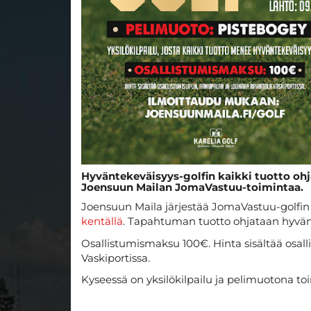
Hyväntekeväisyys-golfin kaikki tuotto o
Joensuun Mailan JomaVastuu-toimintaa.
Joensuun Maila järjestää JomaVastuu-golfin t
kentällä
. Tapahtuman tuotto ohjataan hyvä
Osallistumismaksu 100€. Hinta sisältää osall
Vaskiportissa.
Kyseessä on yksilökilpailu ja pelimuotona toi