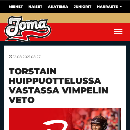
MIEHET
NAISET
AKATEMIA
JUNIORIT
HARRASTE
Navig
Navig
12.08.2021 08:27
TORSTAIN
HUIPPUOTTELUSSA
VASTASSA VIMPELIN
VETO