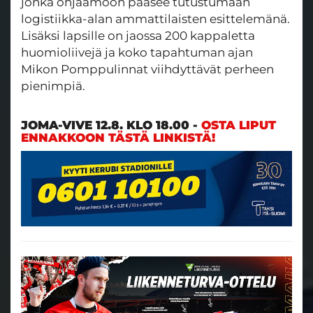
jonka ohjaamoon pääsee tutustumaan
logistiikka-alan ammattilaisten esittelemänä.
Lisäksi lapsille on jaossa 200 kappaletta
huomioliivejä ja koko tapahtuman ajan
Mikon Pomppulinnat viihdyttävät perheen
pienimpiä.
JOMA-VIVE 12.8. KLO 18.00 -
OSTA LIPUT
ENNAKKOON TÄSTÄ LINKISTÄ!