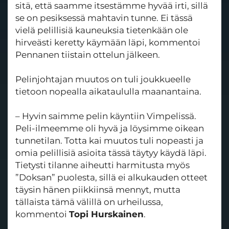
sitä, että saamme itsestämme hyvää irti, sillä
se on pesiksessä mahtavin tunne. Ei tässä
vielä pelillisiä kauneuksia tietenkään ole
hirveästi keretty käymään läpi, kommentoi
Pennanen tiistain ottelun jälkeen.
Pelinjohtajan muutos on tuli joukkueelle
tietoon nopealla aikataululla maanantaina.
– Hyvin saimme pelin käyntiin Vimpelissä.
Peli-ilmeemme oli hyvä ja löysimme oikean
tunnetilan. Totta kai muutos tuli nopeasti ja
omia pelillisiä asioita tässä täytyy käydä läpi.
Tietysti tilanne aiheutti harmitusta myös
”Doksan” puolesta, sillä ei alkukauden otteet
täysin hänen piikkiinsä mennyt, mutta
tällaista tämä välillä on urheilussa,
kommentoi
Topi Hurskainen
.