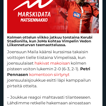
Kolmen ottelun viikko jatkuu torstaina Kerubi
Stadionilla, kun JoMa kohtaa Vimpelin Vedon
Liikenneturvan teemaottelussa.
Joensuun Maila käänsi kurssinsa takaisin
voittojen tielle tiistaina Vimpelissä, kun
joensuulaiset
hakivat makoisan
kolmen
pisteen voiton lukemin 2-0 (6-3, 2-1).
Petri
Pennasen
komentoon siirtynyt
joensuulaisjoukkue esitti läpi kamppailun
pirteitä otteita.
– Joukkue reagoi mahtavasti tilanteeseen.
Lähdimme retkelle hakemaan ainoastaan