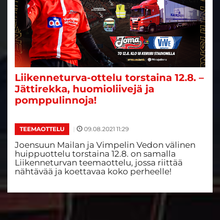
Liikenneturva-ottelu torstaina 12.8. –
Jättirekka, huomioliivejä ja
pomppulinnoja!
|
09.08.2021 11:29
TEEMAOTTELU
Joensuun Mailan ja Vimpelin Vedon välinen
huippuottelu torstaina 12.8. on samalla
Liikenneturvan teemaottelu, jossa riittää
nähtävää ja koettavaa koko perheelle!