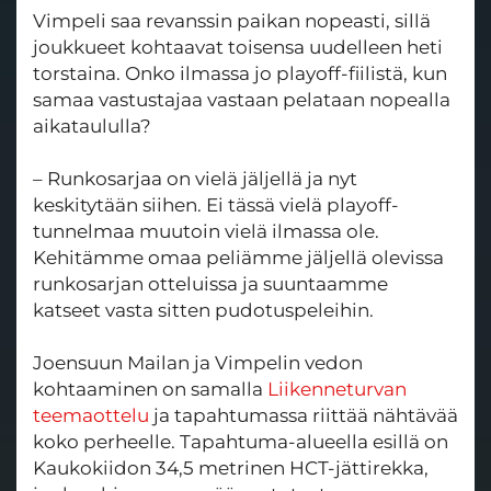
Vimpeli saa revanssin paikan nopeasti, sillä
joukkueet kohtaavat toisensa uudelleen heti
torstaina. Onko ilmassa jo playoff-fiilistä, kun
samaa vastustajaa vastaan pelataan nopealla
aikataululla?
– Runkosarjaa on vielä jäljellä ja nyt
keskitytään siihen. Ei tässä vielä playoff-
tunnelmaa muutoin vielä ilmassa ole.
Kehitämme omaa peliämme jäljellä olevissa
runkosarjan otteluissa ja suuntaamme
katseet vasta sitten pudotuspeleihin.
Joensuun Mailan ja Vimpelin vedon
kohtaaminen on samalla
Liikenneturvan
teemaottelu
ja tapahtumassa riittää nähtävää
koko perheelle. Tapahtuma-alueella esillä on
Kaukokiidon 34,5 metrinen HCT-jättirekka,