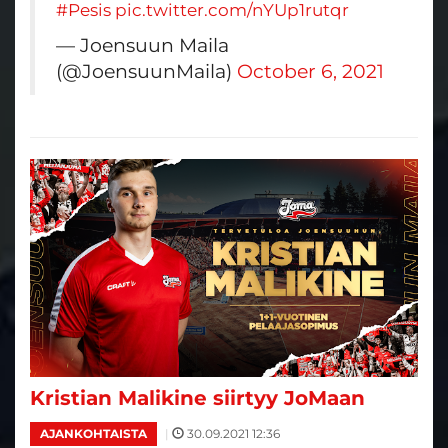
#Pesis
pic.twitter.com/nYUp1rutqr
— Joensuun Maila
(@JoensuunMaila)
October 6, 2021
Kristian Malikine siirtyy JoMaan
|
30.09.2021 12:36
AJANKOHTAISTA