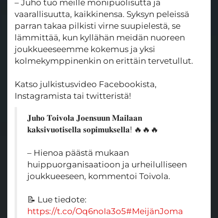
– Juho tuo meille monipuolisutta ja
vaarallisuutta, kaikkinensa. Syksyn peleissä
parran takaa pilkisti virne suupielestä, se
lämmittää, kun kyllähän meidän nuoreen
joukkueeseemme kokemus ja yksi
kolmekymppinenkin on erittäin tervetullut.
Katso julkistusvideo Facebookista,
Instagramista tai twitteristä!
𝐉𝐮𝐡𝐨 𝐓𝐨𝐢𝐯𝐨𝐥𝐚 𝐉𝐨𝐞𝐧𝐬𝐮𝐮𝐧 𝐌𝐚𝐢𝐥𝐚𝐚𝐧
𝐤𝐚𝐤𝐬𝐢𝐯𝐮𝐨𝐭𝐢𝐬𝐞𝐥𝐥𝐚 𝐬𝐨𝐩𝐢𝐦𝐮𝐤𝐬𝐞𝐥𝐥𝐚! 🔥🔥🔥
– Hienoa päästä mukaan
huippuorganisaatioon ja urheilulliseen
joukkueeseen, kommentoi Toivola.
📝 Lue tiedote:
https://t.co/Oq6noIa3o5
#MeijänJoma