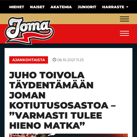
MIEHET
NAISET
AKATEMIA
JUNIORIT
HARRASTE
Navig
Navig
|
06.10.2021 11:25
AJANKOHTAISTA
JUHO TOIVOLA
TÄYDENTÄMÄÄN
JOMAN
KOTIUTUSOSASTOA –
”VARMASTI TULEE
HIENO MATKA”