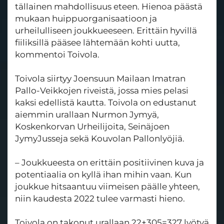
tällainen mahdollisuus eteen. Hienoa päästä
mukaan huippuorganisaatioon ja
urheilulliseen joukkueeseen. Erittäin hyvillä
fiiliksillä pääsee lähtemään kohti uutta,
kommentoi Toivola.
Toivola siirtyy Joensuun Mailaan Imatran
Pallo-Veikkojen riveistä, jossa mies pelasi
kaksi edellistä kautta. Toivola on edustanut
aiemmin urallaan Nurmon Jymyä,
Koskenkorvan Urheilijoita, Seinäjoen
JymyJusseja sekä Kouvolan Pallonlyöjiä.
– Joukkueesta on erittäin positiivinen kuva ja
potentiaalia on kyllä ihan mihin vaan. Kun
joukkue hitsaantuu viimeisen päälle yhteen,
niin kaudesta 2022 tulee varmasti hieno.
Toivola on takonut urallaan 22+305=327 lyötyä