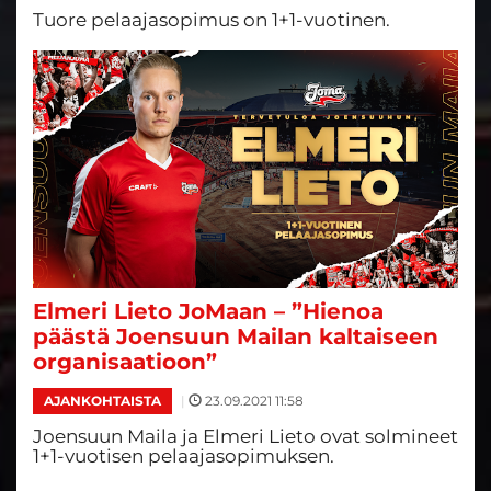
Tuore pelaajasopimus on 1+1-vuotinen.
Elmeri Lieto JoMaan – ”Hienoa
päästä Joensuun Mailan kaltaiseen
organisaatioon”
|
23.09.2021 11:58
AJANKOHTAISTA
Joensuun Maila ja Elmeri Lieto ovat solmineet
1+1-vuotisen pelaajasopimuksen.