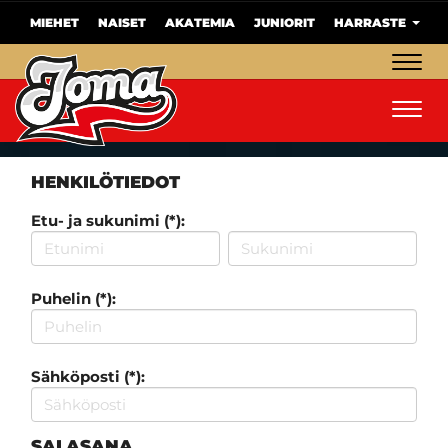
MIEHET
NAISET
AKATEMIA
JUNIORIT
HARRASTE
Navig
Navig
HENKILÖTIEDOT
Etu- ja sukunimi (*):
Puhelin (*):
Sähköposti (*):
SALASANA