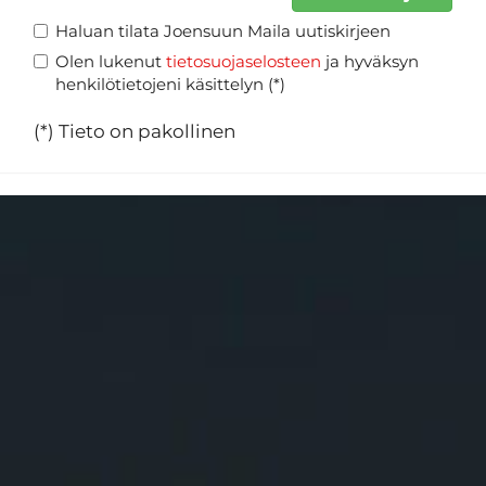
Haluan tilata Joensuun Maila uutiskirjeen
Olen lukenut
tietosuojaselosteen
ja hyväksyn
henkilötietojeni käsittelyn (*)
(*) Tieto on pakollinen