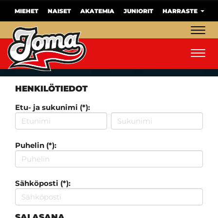
MIEHET
NAISET
AKATEMIA
JUNIORIT
HARRASTE
Navig
Navig
HENKILÖTIEDOT
Etu- ja sukunimi (*):
Puhelin (*):
Sähköposti (*):
SALASANA