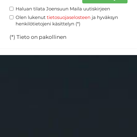
Haluan tilata Joensuun Maila uutiskirjeen
Olen lukenut
tietosuojaselosteen
ja hyväksyn
henkilötietojeni käsittelyn (*)
(*) Tieto on pakollinen