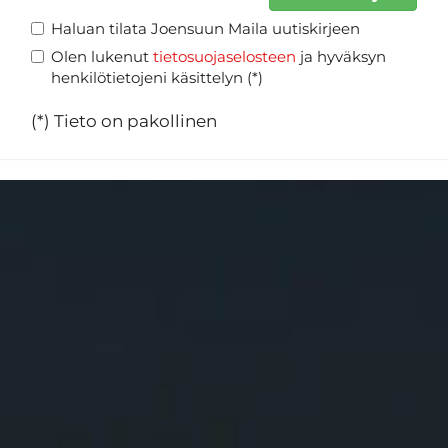
Haluan tilata Joensuun Maila uutiskirjeen
Olen lukenut
tietosuojaselosteen
ja hyväksyn
henkilötietojeni käsittelyn (*)
(*) Tieto on pakollinen