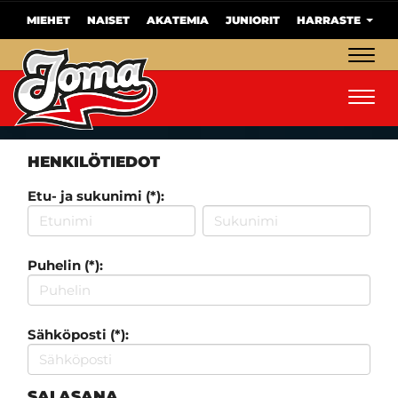
MIEHET
NAISET
AKATEMIA
JUNIORIT
HARRASTE
Navig
Navig
HENKILÖTIEDOT
Etu- ja sukunimi (*):
Puhelin (*):
Sähköposti (*):
SALASANA