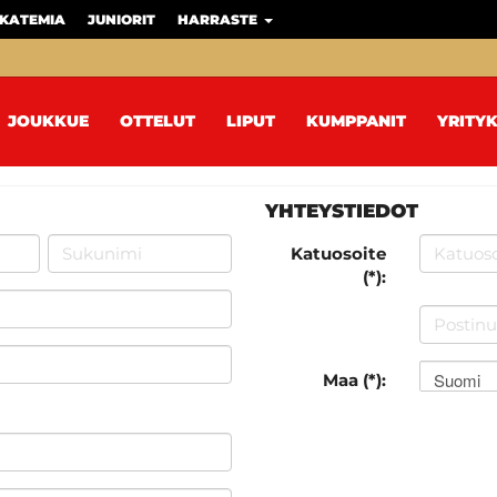
KATEMIA
JUNIORIT
HARRASTE
JOUKKUE
OTTELUT
LIPUT
KUMPPANIT
YRITYK
YHTEYSTIEDOT
Katuosoite
(*):
Suomi
Maa (*):