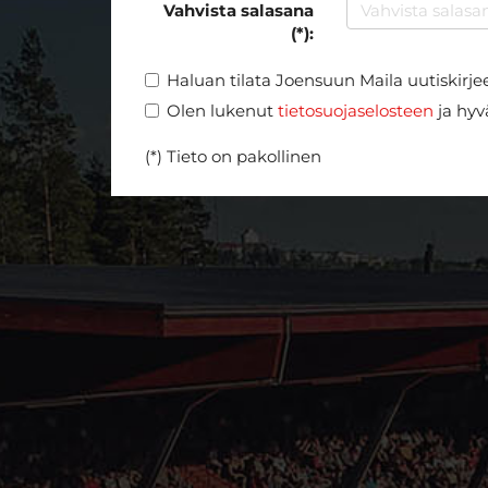
Vahvista salasana
(*):
Haluan tilata Joensuun Maila uutiskirje
Olen lukenut
tietosuojaselosteen
ja hyvä
(*) Tieto on pakollinen