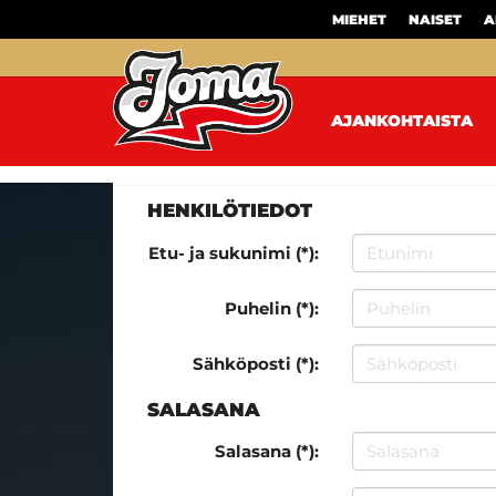
MIEHET
NAISET
A
AJANKOHTAISTA
HENKILÖTIEDOT
Etu- ja sukunimi (*):
Puhelin (*):
Sähköposti (*):
SALASANA
Salasana (*):