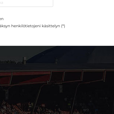
en
ksyn henkilötietojeni käsittelyn (*)