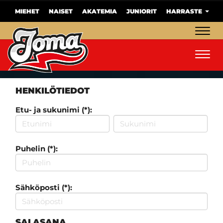
MIEHET
NAISET
AKATEMIA
JUNIORIT
HARRASTE
Navig
Navig
HENKILÖTIEDOT
Etu- ja sukunimi (*):
Puhelin (*):
Sähköposti (*):
SALASANA