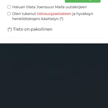
Haluan tilata Joensuun Maila uutiskirjeen
Olen lukenut
tietosuojaselosteen
ja hyväksyn
henkilötietojeni käsittelyn (*)
(*) Tieto on pakollinen