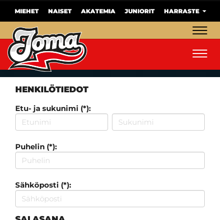
MIEHET
NAISET
AKATEMIA
JUNIORIT
HARRASTE
Navig
Navig
HENKILÖTIEDOT
Etu- ja sukunimi (*):
Puhelin (*):
Sähköposti (*):
SALASANA