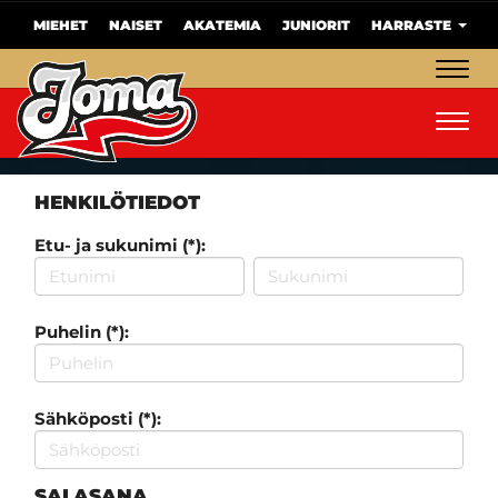
MIEHET
NAISET
AKATEMIA
JUNIORIT
HARRASTE
Navig
Navig
HENKILÖTIEDOT
Etu- ja sukunimi (*):
Puhelin (*):
Sähköposti (*):
SALASANA