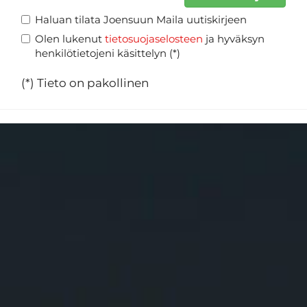
Haluan tilata Joensuun Maila uutiskirjeen
Olen lukenut
tietosuojaselosteen
ja hyväksyn
henkilötietojeni käsittelyn (*)
(*) Tieto on pakollinen