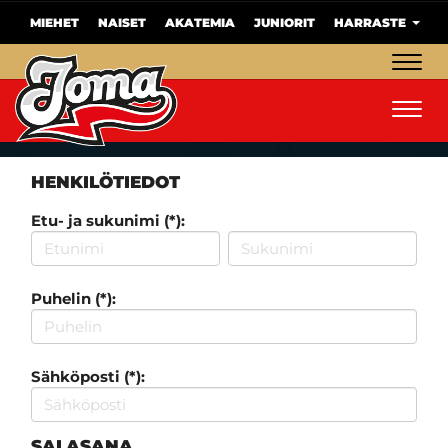
MIEHET
NAISET
AKATEMIA
JUNIORIT
HARRASTE
Navig
Navig
HENKILÖTIEDOT
Etu- ja sukunimi (*):
Puhelin (*):
Sähköposti (*):
SALASANA