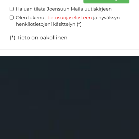
Haluan tilata Joensuun Maila uutiskirjeen
Olen lukenut
tietosuojaselosteen
ja hyväksyn
henkilötietojeni käsittelyn (*)
(*) Tieto on pakollinen