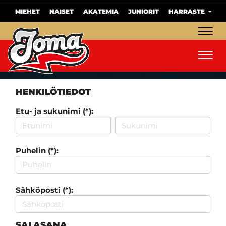
MIEHET
NAISET
AKATEMIA
JUNIORIT
HARRASTE
Navig
Navig
HENKILÖTIEDOT
Etu- ja sukunimi (*):
Puhelin (*):
Sähköposti (*):
SALASANA