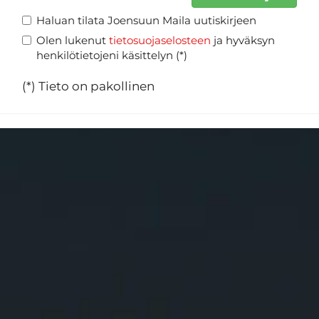
Haluan tilata Joensuun Maila uutiskirjeen
Olen lukenut
tietosuojaselosteen
ja hyväksyn
henkilötietojeni käsittelyn (*)
(*) Tieto on pakollinen