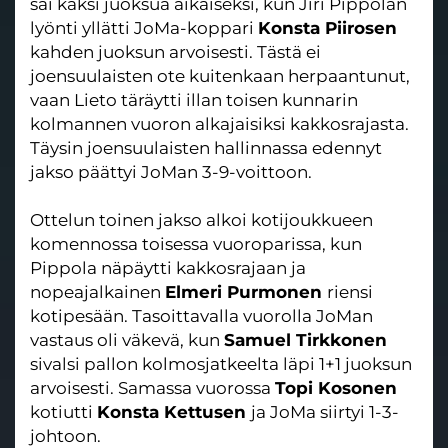
sai kaksi juoksua aikaiseksi, kun Jiri Pippolan
lyönti yllätti JoMa-koppari
Konsta Piirosen
kahden juoksun arvoisesti. Tästä ei
joensuulaisten ote kuitenkaan herpaantunut,
vaan Lieto täräytti illan toisen kunnarin
kolmannen vuoron alkajaisiksi kakkosrajasta.
Täysin joensuulaisten hallinnassa edennyt
jakso päättyi JoMan 3-9-voittoon.
Ottelun toinen jakso alkoi kotijoukkueen
komennossa toisessa vuoroparissa, kun
Pippola näpäytti kakkosrajaan ja
nopeajalkainen
Elmeri Purmonen
riensi
kotipesään. Tasoittavalla vuorolla JoMan
vastaus oli väkevä, kun
Samuel Tirkkonen
sivalsi pallon kolmosjatkeelta läpi 1+1 juoksun
arvoisesti. Samassa vuorossa
Topi Kosonen
kotiutti
Konsta Kettusen
ja JoMa siirtyi 1-3-
johtoon.