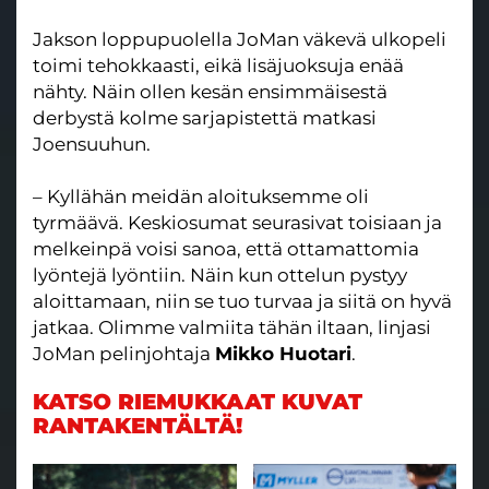
Jakson loppupuolella JoMan väkevä ulkopeli
toimi tehokkaasti, eikä lisäjuoksuja enää
nähty. Näin ollen kesän ensimmäisestä
derbystä kolme sarjapistettä matkasi
Joensuuhun.
– Kyllähän meidän aloituksemme oli
tyrmäävä. Keskiosumat seurasivat toisiaan ja
melkeinpä voisi sanoa, että ottamattomia
lyöntejä lyöntiin. Näin kun ottelun pystyy
aloittamaan, niin se tuo turvaa ja siitä on hyvä
jatkaa. Olimme valmiita tähän iltaan, linjasi
JoMan pelinjohtaja
Mikko Huotari
.
KATSO RIEMUKKAAT KUVAT
RANTAKENTÄLTÄ!