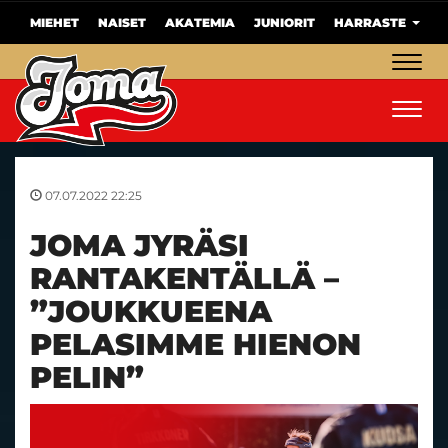
MIEHET
NAISET
AKATEMIA
JUNIORIT
HARRASTE
Navig
Navig
07.07.2022 22:25
JOMA JYRÄSI
RANTAKENTÄLLÄ –
”JOUKKUEENA
PELASIMME HIENON
PELIN”