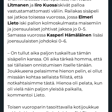
Litmanen
ja
Iiro Kuosa
iskivät palloa
vastustamattomasti väliin. Railakas sisäpeli
sai jatkoa toisessa vuorossa, jossa
Elmeri
Lieto
iski pallon kolmoskulmasta maisemiin
ja joensuulaiset johtivat jaksoa jo 0–5.
Samassa vuorossa
Kasperi Hämäläinen
lisäsi
joensuulaisten johdoksi 0–6.
– On tullut aika paljon tuskailtua tämän
sisäpelin kanssa. Oli aika tärkeä homma, että
sai tällaisen onnistumisen itselle tänään.
Joukkueena pelasimme hienon pelin, ei ollut
missään kohtaa sellaista fiilistä, että
notkahtaisimme tästä. Hienoa oli pelata, kun
oli vielä näin paljon yleisöä paikalla,
kommentoi Lieto.
Toisen vuoroparin tasoittavalla kotijoukkue