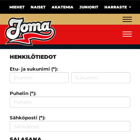
MIEHET
NAISET
AKATEMIA
JUNIORIT
HARRASTE
Navig
Navig
HENKILÖTIEDOT
Etu- ja sukunimi (*):
Puhelin (*):
Sähköposti (*):
SALASANA