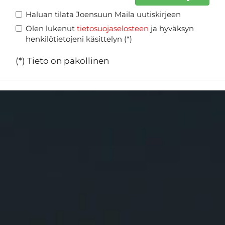
Haluan tilata Joensuun Maila uutiskirjeen
Olen lukenut
tietosuojaselosteen
ja hyväksyn
henkilötietojeni käsittelyn (*)
(*) Tieto on pakollinen