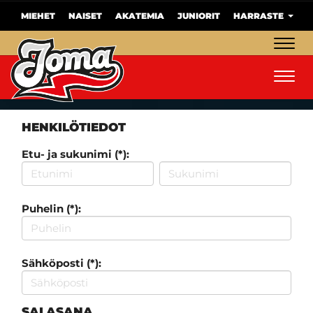
MIEHET
NAISET
AKATEMIA
JUNIORIT
HARRASTE
Navig
Navig
HENKILÖTIEDOT
Etu- ja sukunimi (*):
Puhelin (*):
Sähköposti (*):
SALASANA