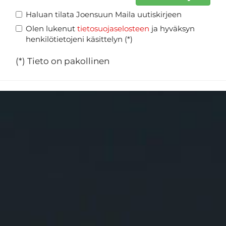
Haluan tilata Joensuun Maila uutiskirjeen
Olen lukenut
tietosuojaselosteen
ja hyväksyn
henkilötietojeni käsittelyn (*)
(*) Tieto on pakollinen