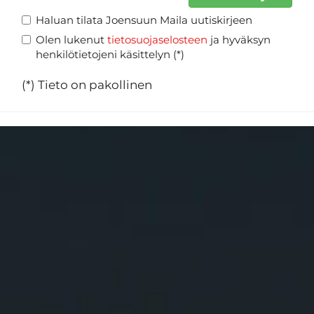
Haluan tilata Joensuun Maila uutiskirjeen
Olen lukenut
tietosuojaselosteen
ja hyväksyn
henkilötietojeni käsittelyn (*)
(*) Tieto on pakollinen