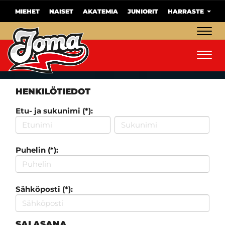
MIEHET
NAISET
AKATEMIA
JUNIORIT
HARRASTE
Navig
Navig
HENKILÖTIEDOT
Etu- ja sukunimi (*):
Puhelin (*):
Sähköposti (*):
SALASANA