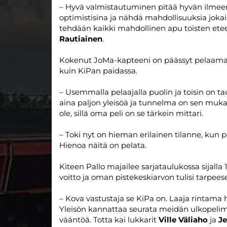
– Hyvä valmistautuminen pitää hyvän ilmee
optimistisina ja nähdä mahdollisuuksia jokai
tehdään kaikki mahdollinen apu toisten et
Rautiainen
.
Kokenut JoMa-kapteeni on päässyt pelaamaan
kuin KiPan paidassa.
– Usemmalla pelaajalla puolin ja toisin on t
aina paljon yleisöä ja tunnelma on sen muka
ole, sillä oma peli on se tärkein mittari.
– Toki nyt on hieman erilainen tilanne, kun 
Hienoa näitä on pelata.
Kiteen Pallo majailee sarjataulukossa sijalla 
voitto ja oman pistekeskiarvon tulisi tarpees
– Kova vastustaja se KiPa on. Laaja rintama
Yleisön kannattaa seurata meidän ulkopeli
vääntöä. Totta kai lukkarit
Ville Väliaho
ja
Je