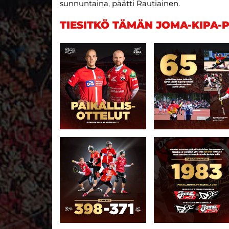
sunnuntaina, päätti Rautiainen.
TIESITKÖ TÄMÄN JOMA-KIPA-P