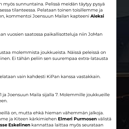
n myös sunnuntaina. Pelissä meidän täytyy pysyä
sessa tilanteessa. Pelataan toinen toisillemme ja
een, kommentoi Joensuun Mailan kapteeni
Aleksi
 vuosien saatossa paikallisotteluja niin JoMan
austaa molemmista joukkueista. Näissä peleissä on
inen. Ei tähän peliin sen suurempaa extra-latausta
pelataan vain kahdesti KiPan kanssa vastakkain.
11 ja Joensuun Maila sijalla 7. Molemmille joukkueille
een.
 heillä on, mutta ehkä hieman vähemmän jalkoja.
mme ja Kiteen kärkimiehen
Elmeri Purmosen
välistä
sse Eskelinen
kannattaa laittaa myös seurataan