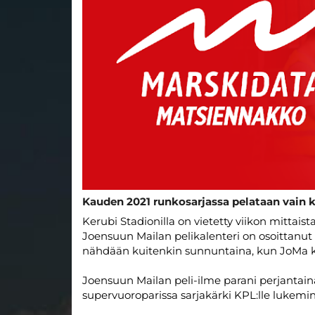
Kauden 2021 runkosarjassa pelataan vain ka
Kerubi Stadionilla on vietetty viikon mittais
Joensuun Mailan pelikalenteri on osoittanut 
nähdään kuitenkin sunnuntaina, kun JoMa koh
Joensuun Mailan peli-ilme parani perjantain
supervuoroparissa sarjakärki KPL:lle lukemin 2-