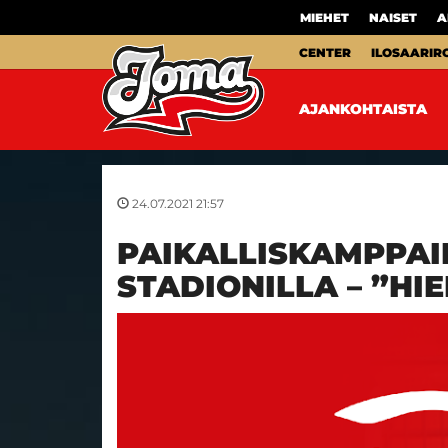
MIEHET
NAISET
A
CENTER
ILOSAARIR
AJANKOHTAISTA
24.07.2021 21:57
PAIKALLISKAMPPAI
STADIONILLA – ”HI