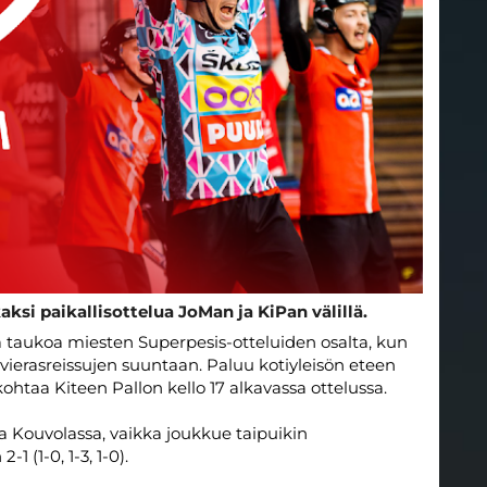
ksi paikallisottelua JoMan ja KiPan välillä.
ta taukoa miesten Superpesis-otteluiden osalta, kun
vierasreissujen suuntaan. Paluu kotiyleisön eteen
taa Kiteen Pallon kello 17 alkavassa ottelussa.
a Kouvolassa, vaikka joukkue taipuikin
1 (1-0, 1-3, 1-0).