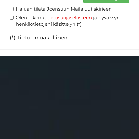
Haluan tilata Joensuun Maila uutiskirjeen
Olen lukenut
tietosuojaselosteen
ja hyväksyn
henkilötietojeni käsittelyn (*)
(*) Tieto on pakollinen