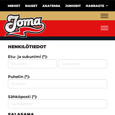
MIEHET
NAISET
AKATEMIA
JUNIORIT
HARRASTE
Navig
Navig
HENKILÖTIEDOT
Etu- ja sukunimi (*):
Puhelin (*):
Sähköposti (*):
SALASANA