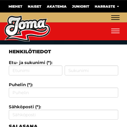
MIEHET
NAISET
AKATEMIA
JUNIORIT
HARRASTE
Navig
Navig
HENKILÖTIEDOT
Etu- ja sukunimi (*):
Puhelin (*):
Sähköposti (*):
SALASANA