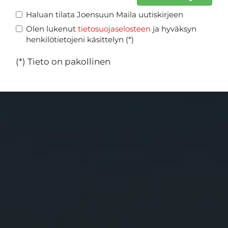
Haluan tilata Joensuun Maila uutiskirjeen
Olen lukenut
tietosuojaselosteen
ja hyväksyn
henkilötietojeni käsittelyn (*)
(*) Tieto on pakollinen