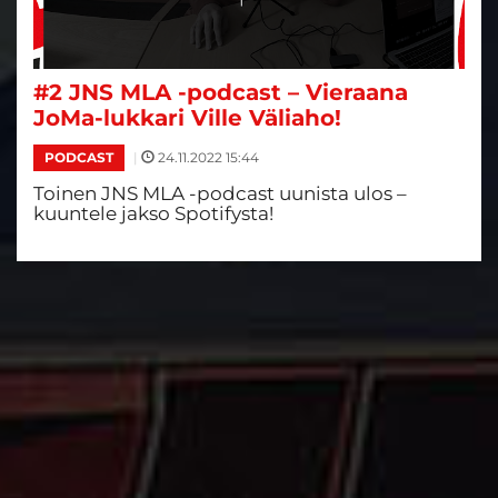
#2 JNS MLA -podcast – Vieraana
JoMa-lukkari Ville Väliaho!
|
24.11.2022 15:44
PODCAST
Toinen JNS MLA -podcast uunista ulos –
kuuntele jakso Spotifysta!