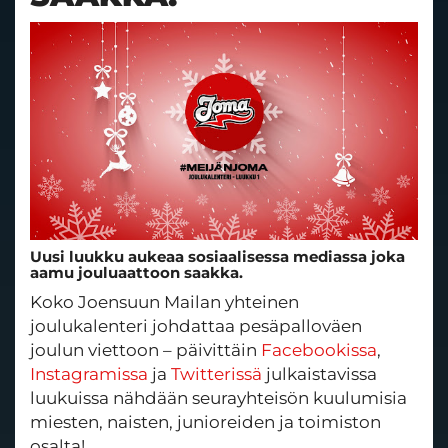
Uusi luukku aukeaa sosiaalisessa mediassa joka
aamu jouluaattoon saakka.
Koko Joensuun Mailan yhteinen
joulukalenteri johdattaa pesäpalloväen
joulun viettoon – päivittäin
Facebookissa
,
Instagramissa
ja
Twitterissä
julkaistavissa
luukuissa nähdään seurayhteisön kuulumisia
miesten, naisten, junioreiden ja toimiston
osalta!