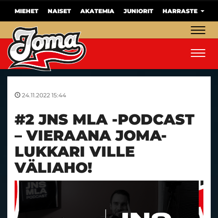
MIEHET
NAISET
AKATEMIA
JUNIORIT
HARRASTE
Navig
Navig
24.11.2022 15:44
#2 JNS MLA -PODCAST
– VIERAANA JOMA-
LUKKARI VILLE
VÄLIAHO!