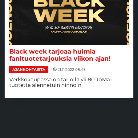
Black week tarjoaa huimia
fanituotetarjouksia viikon ajan!
|
21.11.2022 08:43
AJANKOHTAISTA
Verkkokaupassa on tarjolla yli 80 JoMa-
tuotetta alennetuin hinnoin!