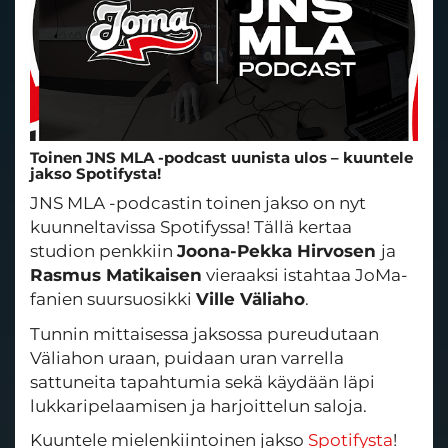
Toinen JNS MLA -podcast uunista ulos – kuuntele
jakso Spotifysta!
JNS MLA -podcastin toinen jakso on nyt
kuunneltavissa Spotifyssa! Tällä kertaa
studion penkkiin
Joona-Pekka Hirvosen
ja
Rasmus Matikaisen
vieraaksi istahtaa JoMa-
fanien suursuosikki
Ville Väliaho
.
Tunnin mittaisessa jaksossa pureudutaan
Väliahon uraan, puidaan uran varrella
sattuneita tapahtumia sekä käydään läpi
lukkaripelaamisen ja harjoittelun saloja.
Kuuntele mielenkiintoinen jakso
Spotifysta
!