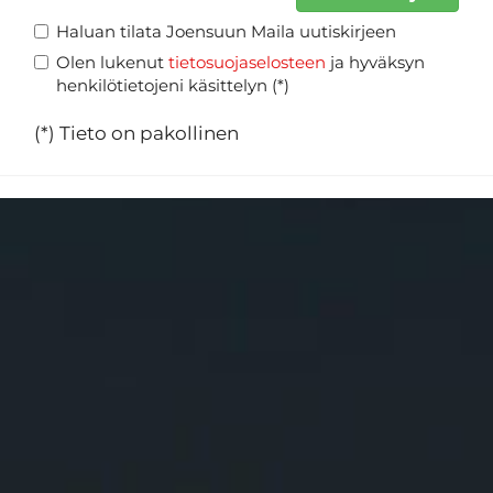
Haluan tilata Joensuun Maila uutiskirjeen
Olen lukenut
tietosuojaselosteen
ja hyväksyn
henkilötietojeni käsittelyn (*)
(*) Tieto on pakollinen