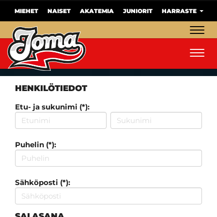
MIEHET
NAISET
AKATEMIA
JUNIORIT
HARRASTE
Navig
Navig
HENKILÖTIEDOT
Etu- ja sukunimi (*):
Puhelin (*):
Sähköposti (*):
SALASANA