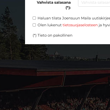
Vahvista salasana
(*):
Haluan tilata Joensuun Maila uutiskirje
Olen lukenut
tietosuojaselosteen
ja hyvä
(*) Tieto on pakollinen