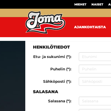
MIEHET
NAISET
A
AJANKOHTAISTA
HENKILÖTIEDOT
Etu- ja sukunimi (*):
Puhelin (*):
Sähköposti (*):
SALASANA
Salasana (*):