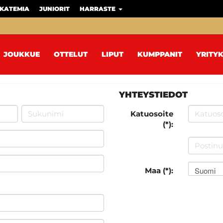
KATEMIA
JUNIORIT
HARRASTE
JOUKKUE
OTTELUT
LIPUT
KUMPPANIT
YRITYK
YHTEYSTIEDOT
Katuosoite
(*):
Suomi
Maa (*):