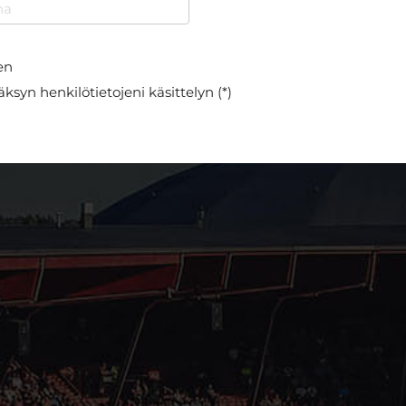
en
ksyn henkilötietojeni käsittelyn (*)