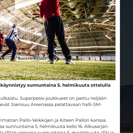
 käynnistyy sunnuntaina 5. helmikuuta ottelulla
ulkaistu. Superpesis-joukkueet on jaettu neljään
enevät Joensuu Areenassa pelattavaan halli-SM-
Imatran Pallo-Veikkojen ja Kiteen Pallon kanssa.
a sunnuntaina 5. helmikuuta kello 16. Alkusarjan
lla IPV:n vieraana sunnuntaina 5. maaliskuuta. IPV ja