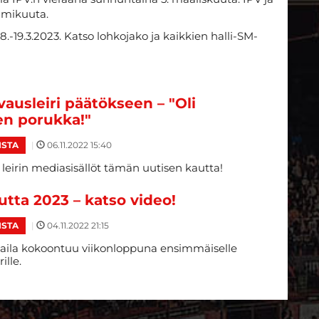
lmikuuta.
-19.3.2023. Katso lohkojako ja kaikkien halli-SM-
ausleiri päätökseen – "Oli
en porukka!"
|
06.11.2022 15:40
ISTA
 leirin mediasisällöt tämän uutisen kautta!
utta 2023 – katso video!
|
04.11.2022 21:15
ISTA
ila kokoontuu viikonloppuna ensimmäiselle
ille.