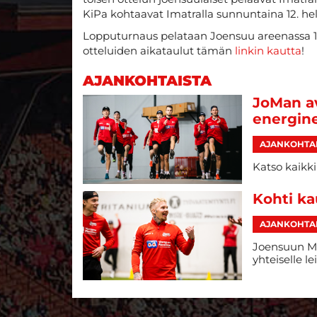
KiPa kohtaavat Imatralla sunnuntaina 12. he
Lopputurnaus pelataan Joensuu areenassa 18.
otteluiden aikataulut tämän
linkin kautta
!
AJANKOHTAISTA
JoMan av
energin
AJANKOHTA
Katso kaikki
Kohti ka
AJANKOHTA
Joensuun Ma
yhteiselle leir