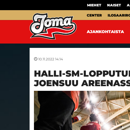
MIEHET
NAISET
A
CENTER
ILOSAARIR
AJANKOHTAISTA
10.11.2022 14:14
HALLI-SM-LOPPUT
JOENSUU AREENASSA 