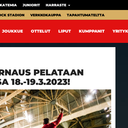
KATEMIA
JUNIORIT
HARRASTE
OCK STADION
VERKKOKAUPPA
TAPAHTUMATELTTA
JOUKKUE
OTTELUT
LIPUT
KUMPPANIT
YRITYK
URNAUS PELATAAN
18.-19.3.2023!