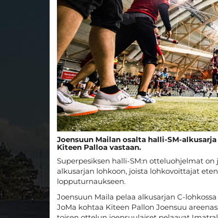
Joensuun Mailan osalta halli-SM-alkusarja
Kiteen Palloa vastaan.
Superpesiksen halli-SM:n otteluohjelmat on j
alkusarjan lohkoon, joista lohkovoittajat et
lopputurnaukseen.
Joensuun Maila pelaa alkusarjan C-lohkossa 
JoMa kohtaa Kiteen Pallon Joensuu areenass
toisen ottelun joensuulaiset pelaavat Imatra