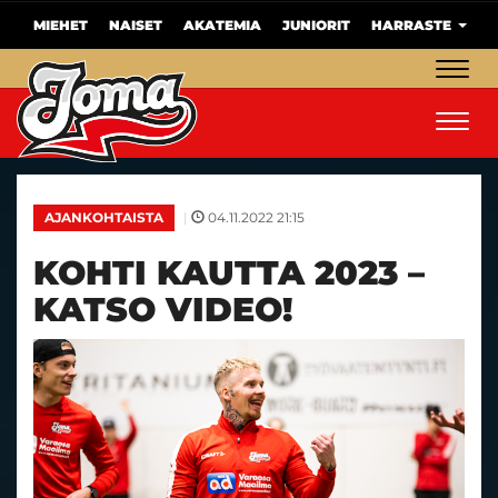
MIEHET
NAISET
AKATEMIA
JUNIORIT
HARRASTE
Navig
Navig
|
04.11.2022 21:15
AJANKOHTAISTA
KOHTI KAUTTA 2023 –
KATSO VIDEO!