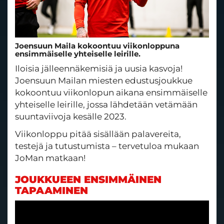
Joensuun Maila kokoontuu viikonloppuna
ensimmäiselle yhteiselle leirille.
Iloisia jälleennäkemisiä ja uusia kasvoja!
Joensuun Mailan miesten edustusjoukkue
kokoontuu viikonlopun aikana ensimmäiselle
yhteiselle leirille, jossa lähdetään vetämään
suuntaviivoja kesälle 2023.
Viikonloppu pitää sisällään palavereita,
testejä ja tutustumista – tervetuloa mukaan
JoMan matkaan!
JOUKKUEEN ENSIMMÄINEN
TAPAAMINEN