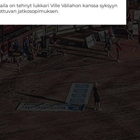
la on tehnyt lukkari Ville Väliahon kanssa syksyyn
lottuvan jatkosopimuksen.