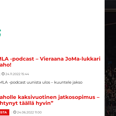
LA -podcast – Vieraana JoMa-lukkari
iaho!
|
24.11.2022 15:44
MLA -podcast uunista ulos – kuuntele jakso
liaholle kaksivuotinen jatkosopimus –
ihtynyt täällä hyvin”
|
24.06.2022 11:00
ISTA