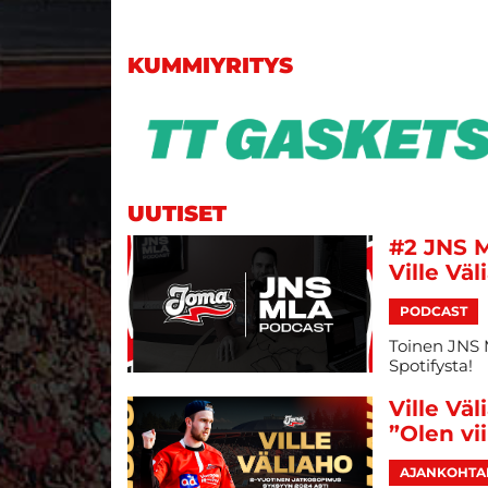
KUMMIYRITYS
UUTISET
#2 JNS M
Ville Väl
PODCAST
Toinen JNS 
Spotifysta!
Ville Vä
”Olen vi
AJANKOHTA