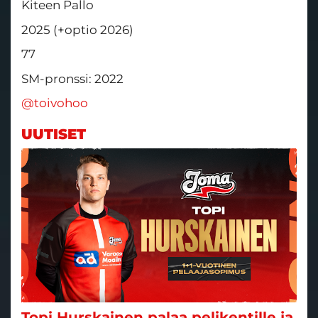
Kiteen Pallo
2025 (+optio 2026)
77
SM-pronssi: 2022
@toivohoo
UUTISET
Topi Hurskainen palaa pelikentille ja