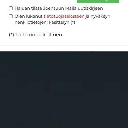
Haluan tilata Joensuun Maila uutiskirjeen
Olen lukenut
tietosuojaselosteen
ja hyväksyn
henkilötietojeni käsittelyn (*)
(*) Tieto on pakollinen