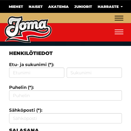
MIEHET
NAISET
AKATEMIA
JUNIORIT
HARRASTE
Navig
Navig
HENKILÖTIEDOT
Etu- ja sukunimi (*):
Puhelin (*):
Sähköposti (*):
SALASANA