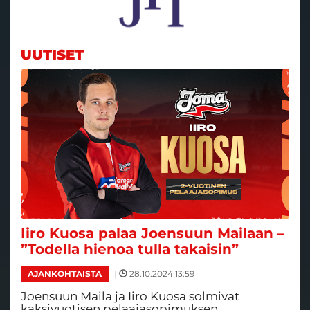
UUTISET
Iiro Kuosa palaa Joensuun Mailaan –
”Todella hienoa tulla takaisin”
|
28.10.2024 13:59
AJANKOHTAISTA
Joensuun Maila ja Iiro Kuosa solmivat
kaksivuotisen pelaajasopimuksen.