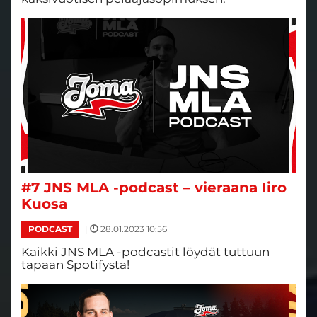
#7 JNS MLA -podcast – vieraana Iiro
Kuosa
|
28.01.2023 10:56
PODCAST
Kaikki JNS MLA -podcastit löydät tuttuun
tapaan Spotifysta!