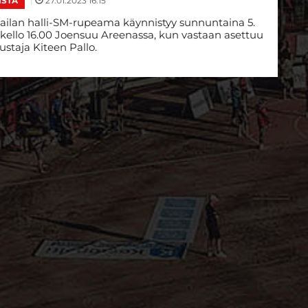
|
27.01.2023 16:15
ISTA
ilan halli-SM-rupeama käynnistyy sunnuntaina 5.
kello 16.00 Joensuu Areenassa, kun vastaan asettuu
tustaja Kiteen Pallo.