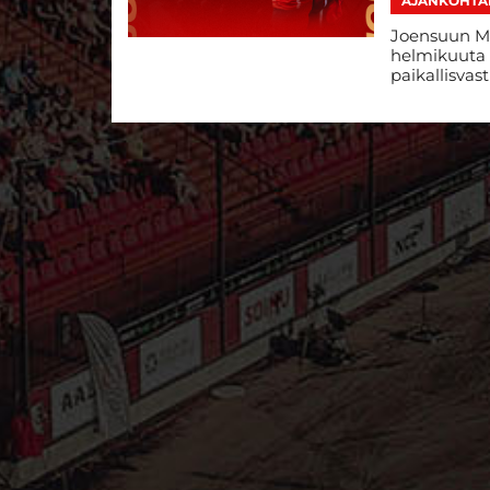
AJANKOHTA
Joensuun Ma
helmikuuta 
paikallisvas