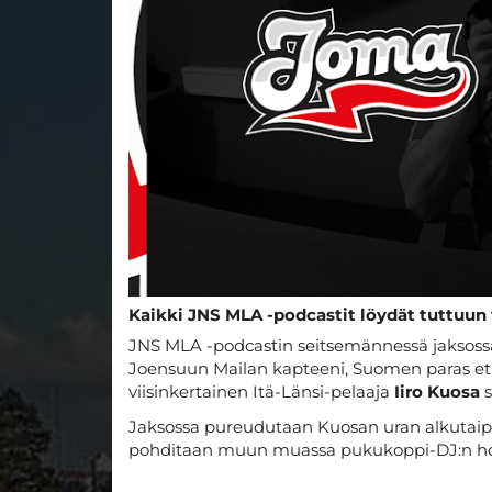
Kaikki JNS MLA -podcastit löydät tuttuun 
JNS MLA -podcastin seitsemännessä jaksossa 
Joensuun Mailan kapteeni, Suomen paras et
viisinkertainen Itä-Länsi-pelaaja
Iiro Kuosa
s
Jaksossa pureudutaan Kuosan uran alkutai
pohditaan muun muassa pukukoppi-DJ:n homm