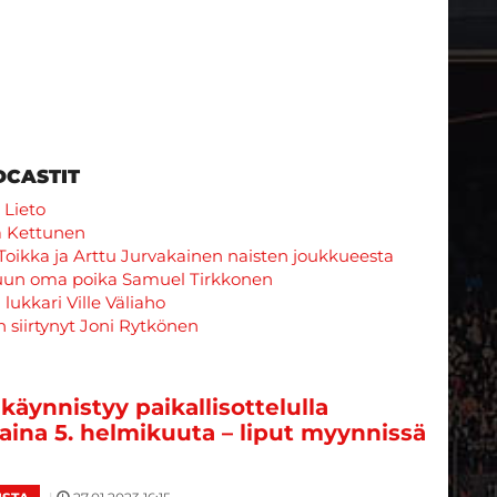
DCASTIT
 Lieto
a Kettunen
Toikka ja Arttu Jurvakainen naisten joukkueesta
suun oma poika Samuel Tirkkonen
ukkari Ville Väliaho
 siirtynyt Joni Rytkönen
 käynnistyy paikallisottelulla
ina 5. helmikuuta – liput myynnissä