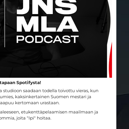
tapaan Spotifysta!
studioon saadaan todella toivottu vieras, kun
umies, kaksinkertainen Suomen mestari ja
aapuu kertomaan urastaan.
paleeseen, etukenttäpelaamisen maailmaan ja
ia, joita "Ipi" hoitaa.