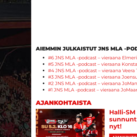
AIEMMIN JULKAISTUT JNS MLA -PO
#6 JNS MLA -podcast – vieraana
Elmeri
#5 JNS MLA -podcast – vieraana K
onst
#4 JNS MLA -podcast – vieraana Veera 
#3 JNS MLA -podcast – vieraana Joen
#2 JNS MLA -podcast – vieraana JoMan l
#1 JNS MLA -podcast – vieraana JoMaan
AJANKOHTAISTA
Halli-SM
sunnunta
nyt!