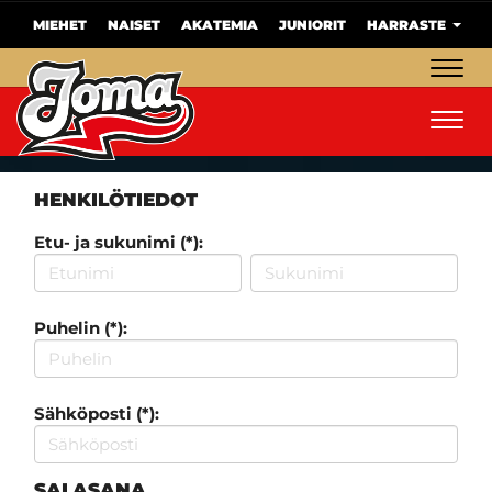
MIEHET
NAISET
AKATEMIA
JUNIORIT
HARRASTE
Navig
Navig
HENKILÖTIEDOT
Etu- ja sukunimi (*):
Puhelin (*):
Sähköposti (*):
SALASANA