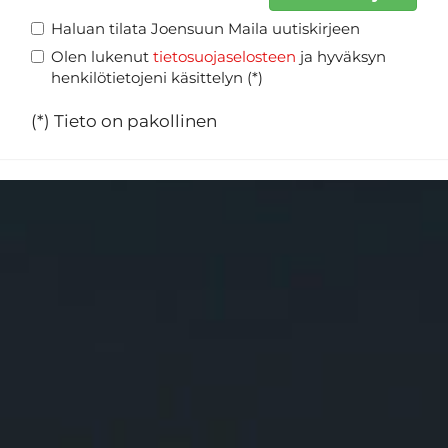
Haluan tilata Joensuun Maila uutiskirjeen
Olen lukenut
tietosuojaselosteen
ja hyväksyn
henkilötietojeni käsittelyn (*)
(*) Tieto on pakollinen