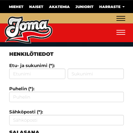
MIEHET
NAISET
AKATEMIA
JUNIORIT
HARRASTE
Navig
Navig
HENKILÖTIEDOT
Etu- ja sukunimi (*):
Puhelin (*):
Sähköposti (*):
SALASANA