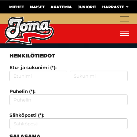
MIEHET
NAISET
AKATEMIA
JUNIORIT
HARRASTE
Navig
Navig
HENKILÖTIEDOT
Etu- ja sukunimi (*):
Puhelin (*):
Sähköposti (*):
SALASANA