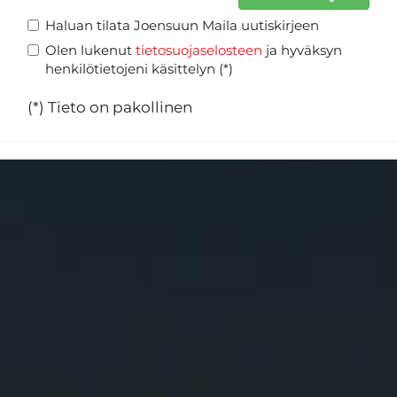
Haluan tilata Joensuun Maila uutiskirjeen
Olen lukenut
tietosuojaselosteen
ja hyväksyn
henkilötietojeni käsittelyn (*)
(*) Tieto on pakollinen