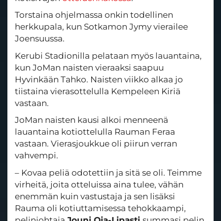
Torstaina ohjelmassa onkin todellinen
herkkupala, kun Sotkamon Jymy vierailee
Joensuussa.
Kerubi Stadionilla pelataan myös lauantaina,
kun JoMan naisten vieraaksi saapuu
Hyvinkään Tahko. Naisten viikko alkaa jo
tiistaina vierasottelulla Kempeleen Kiriä
vastaan.
JoMan naisten kausi alkoi menneenä
lauantaina kotiottelulla Rauman Feraa
vastaan. Vierasjoukkue oli piirun verran
vahvempi.
– Kovaa peliä odotettiin ja sitä se oli. Teimme
virheitä, joita otteluissa aina tulee, vähän
enemmän kuin vastustaja ja sen lisäksi
Rauma oli kotiuttamisessa tehokkaampi,
pelinjohtaja
Jouni Oja-Lipasti
summasi pelin