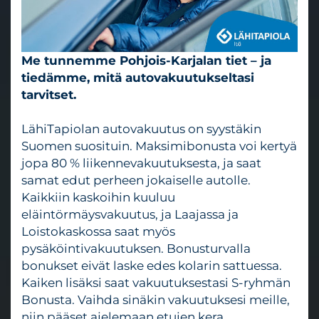
Me tunnemme Pohjois-Karjalan tiet – ja
tiedämme, mitä autovakuutukseltasi
tarvitset.
LähiTapiolan autovakuutus on syystäkin
Suomen suosituin. Maksimibonusta voi kertyä
jopa 80 % liikennevakuutuksesta, ja saat
samat edut perheen jokaiselle autolle.
Kaikkiin kaskoihin kuuluu
eläintörmäysvakuutus, ja Laajassa ja
Loistokaskossa saat myös
pysäköintivakuutuksen. Bonusturvalla
bonukset eivät laske edes kolarin sattuessa.
Kaiken lisäksi saat vakuutuksestasi S-ryhmän
Bonusta. Vaihda sinäkin vakuutuksesi meille,
niin pääset ajelemaan etujen kera.