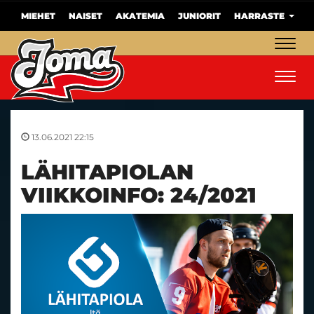
MIEHET
NAISET
AKATEMIA
JUNIORIT
HARRASTE
Navig
Navig
13.06.2021 22:15
LÄHITAPIOLAN
VIIKKOINFO: 24/2021