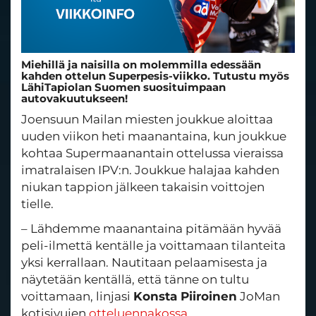
Miehillä ja naisilla on molemmilla edessään
kahden ottelun Superpesis-viikko. Tutustu myös
LähiTapiolan Suomen suosituimpaan
autovakuutukseen!
Joensuun Mailan miesten joukkue aloittaa
uuden viikon heti maanantaina, kun joukkue
kohtaa Supermaanantain ottelussa vieraissa
imatralaisen IPV:n. Joukkue halajaa kahden
niukan tappion jälkeen takaisin voittojen
tielle.
– Lähdemme maanantaina pitämään hyvää
peli-ilmettä kentälle ja voittamaan tilanteita
yksi kerrallaan. Nautitaan pelaamisesta ja
näytetään kentällä, että tänne on tultu
voittamaan, linjasi
Konsta Piiroinen
JoMan
kotisivujen
otteluennakossa
.