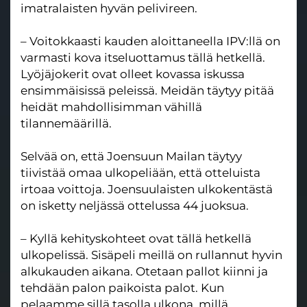
imatralaisten hyvän pelivireen.
– Voitokkaasti kauden aloittaneella IPV:llä on
varmasti kova itseluottamus tällä hetkellä.
Lyöjäjokerit ovat olleet kovassa iskussa
ensimmäisissä peleissä. Meidän täytyy pitää
heidät mahdollisimman vähillä
tilannemäärillä.
Selvää on, että Joensuun Mailan täytyy
tiivistää omaa ulkopeliään, että otteluista
irtoaa voittoja. Joensuulaisten ulkokentästä
on isketty neljässä ottelussa 44 juoksua.
– Kyllä kehityskohteet ovat tällä hetkellä
ulkopelissä. Sisäpeli meillä on rullannut hyvin
alkukauden aikana. Otetaan pallot kiinni ja
tehdään palon paikoista palot. Kun
pelaamme sillä tasolla ulkona, millä