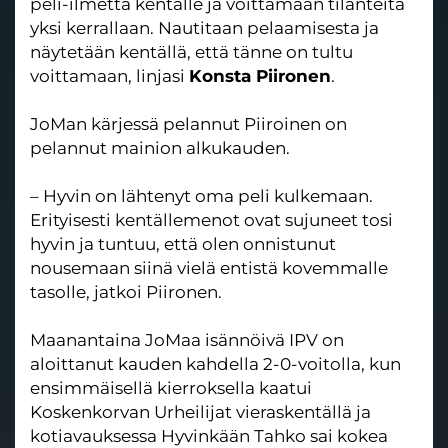
peli-ilmettä kentälle ja voittamaan tilanteita
yksi kerrallaan. Nautitaan pelaamisesta ja
näytetään kentällä, että tänne on tultu
voittamaan, linjasi
Konsta Piironen
.
JoMan kärjessä pelannut Piiroinen on
pelannut mainion alkukauden.
– Hyvin on lähtenyt oma peli kulkemaan.
Erityisesti kentällemenot ovat sujuneet tosi
hyvin ja tuntuu, että olen onnistunut
nousemaan siinä vielä entistä kovemmalle
tasolle, jatkoi Piironen.
Maanantaina JoMaa isännöivä IPV on
aloittanut kauden kahdella 2-0-voitolla, kun
ensimmäisellä kierroksella kaatui
Koskenkorvan Urheilijat vieraskentällä ja
kotiavauksessa Hyvinkään Tahko sai kokea