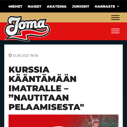
MIEHET
NAISET
AKATEMIA
JUNIORIT
HARRASTE
Navig
Navig
13.06.2021 18:56
KURSSIA
KÄÄNTÄMÄÄN
IMATRALLE –
”NAUTITAAN
PELAAMISESTA"