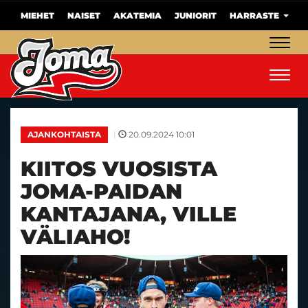
MIEHET
NAISET
AKATEMIA
JUNIORIT
HARRASTE
Navig
Navig
|
20.09.2024 10:01
AJANKOHTAISTA
KIITOS VUOSISTA
JOMA-PAIDAN
KANTAJANA, VILLE
VÄLIAHO!