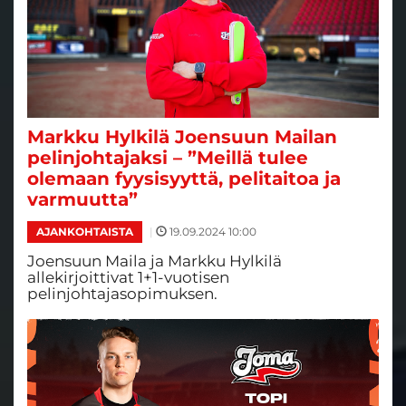
Markku Hylkilä Joensuun Mailan
pelinjohtajaksi – ”Meillä tulee
olemaan fyysisyyttä, pelitaitoa ja
varmuutta”
|
19.09.2024 10:00
AJANKOHTAISTA
Joensuun Maila ja Markku Hylkilä
allekirjoittivat 1+1-vuotisen
pelinjohtajasopimuksen.