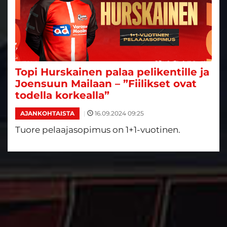
Topi Hurskainen palaa pelikentille ja
Joensuun Mailaan – ”Fiilikset ovat
todella korkealla”
|
16.09.2024 09:25
AJANKOHTAISTA
Tuore pelaajasopimus on 1+1-vuotinen.