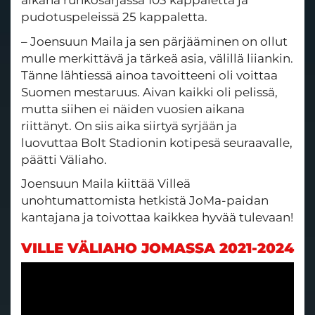
aikana runkosarjassa 103 kappaletta ja
pudotuspeleissä 25 kappaletta.
– Joensuun Maila ja sen pärjääminen on ollut
mulle merkittävä ja tärkeä asia, välillä liiankin.
Tänne lähtiessä ainoa tavoitteeni oli voittaa
Suomen mestaruus. Aivan kaikki oli pelissä,
mutta siihen ei näiden vuosien aikana
riittänyt. On siis aika siirtyä syrjään ja
luovuttaa Bolt Stadionin kotipesä seuraavalle,
päätti Väliaho.
Joensuun Maila kiittää Villeä
unohtumattomista hetkistä JoMa-paidan
kantajana ja toivottaa kaikkea hyvää tulevaan!
VILLE VÄLIAHO JOMASSA 2021-2024