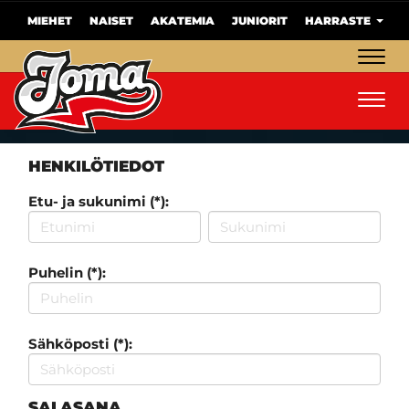
MIEHET
NAISET
AKATEMIA
JUNIORIT
HARRASTE
Navig
Navig
HENKILÖTIEDOT
Etu- ja sukunimi (*):
Puhelin (*):
Sähköposti (*):
SALASANA