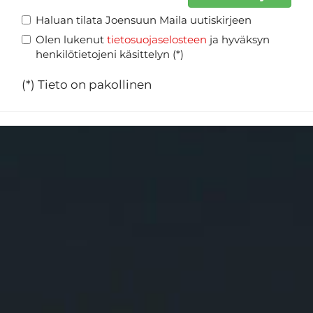
Haluan tilata Joensuun Maila uutiskirjeen
Olen lukenut
tietosuojaselosteen
ja hyväksyn
henkilötietojeni käsittelyn (*)
(*) Tieto on pakollinen