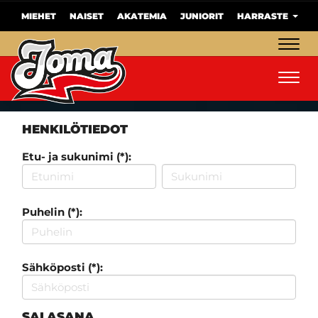
MIEHET
NAISET
AKATEMIA
JUNIORIT
HARRASTE
Navig
Navig
HENKILÖTIEDOT
Etu- ja sukunimi (*):
Puhelin (*):
Sähköposti (*):
SALASANA