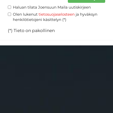
Haluan tilata Joensuun Maila uutiskirjeen
Olen lukenut
tietosuojaselosteen
ja hyväksyn
henkilötietojeni käsittelyn (*)
(*) Tieto on pakollinen