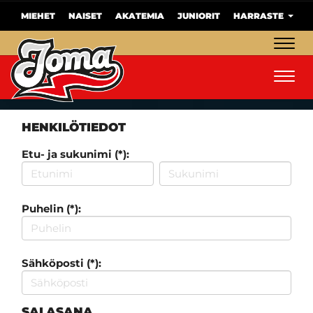
MIEHET
NAISET
AKATEMIA
JUNIORIT
HARRASTE
Navig
Navig
HENKILÖTIEDOT
Etu- ja sukunimi (*):
Puhelin (*):
Sähköposti (*):
SALASANA