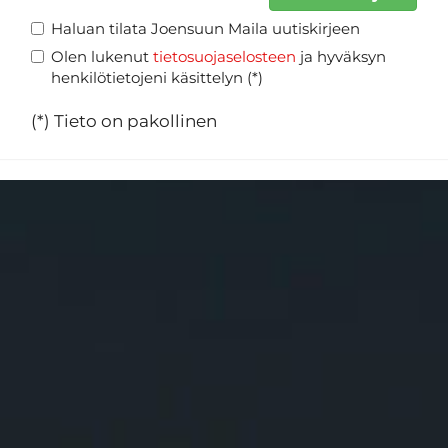
Haluan tilata Joensuun Maila uutiskirjeen
Olen lukenut
tietosuojaselosteen
ja hyväksyn
henkilötietojeni käsittelyn (*)
(*) Tieto on pakollinen