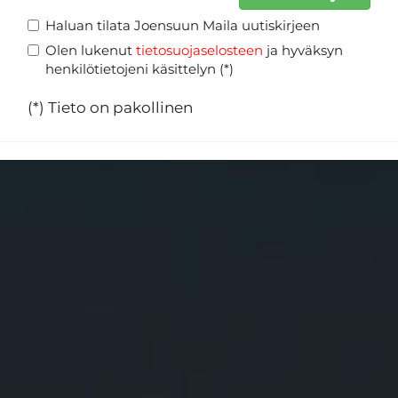
Haluan tilata Joensuun Maila uutiskirjeen
Olen lukenut
tietosuojaselosteen
ja hyväksyn
henkilötietojeni käsittelyn (*)
(*) Tieto on pakollinen