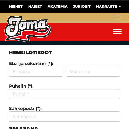
MIEHET
NAISET
AKATEMIA
JUNIORIT
HARRASTE
Navig
Navig
HENKILÖTIEDOT
Etu- ja sukunimi (*):
Puhelin (*):
Sähköposti (*):
SALASANA