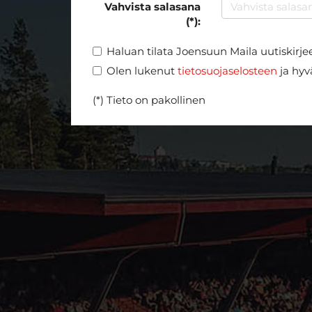
Vahvista salasana
(*):
Haluan tilata Joensuun Maila uutiskirje
Olen lukenut
tietosuojaselosteen
ja hyvä
(*) Tieto on pakollinen