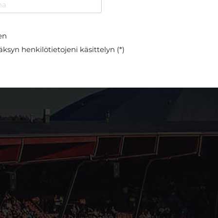
en
ksyn henkilötietojeni käsittelyn (*)