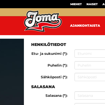
MIEHET
NAISET
A
AJANKOHTAISTA
HENKILÖTIEDOT
Etu- ja sukunimi (*):
Puhelin (*):
Sähköposti (*):
SALASANA
Salasana (*):