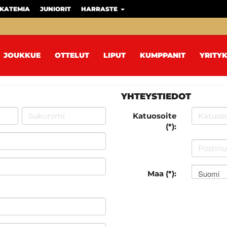
KATEMIA
JUNIORIT
HARRASTE
JOUKKUE
OTTELUT
LIPUT
KUMPPANIT
YRITYK
YHTEYSTIEDOT
Katuosoite
(*):
Suomi
Maa (*):