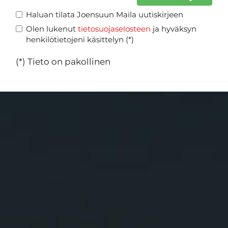
Haluan tilata Joensuun Maila uutiskirjeen
Olen lukenut
tietosuojaselosteen
ja hyväksyn
henkilötietojeni käsittelyn (*)
(*) Tieto on pakollinen