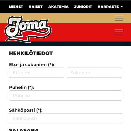
MIEHET
NAISET
AKATEMIA
JUNIORIT
HARRASTE
Navig
Navig
HENKILÖTIEDOT
Etu- ja sukunimi (*):
Puhelin (*):
Sähköposti (*):
SALASANA