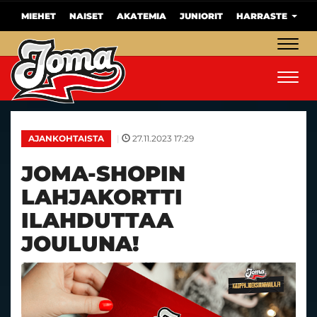
MIEHET
NAISET
AKATEMIA
JUNIORIT
HARRASTE
Navig
Navig
|
27.11.2023 17:29
AJANKOHTAISTA
JOMA-SHOPIN
LAHJAKORTTI
ILAHDUTTAA
JOULUNA!