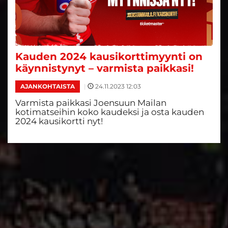
Kauden 2024 kausikorttimyynti on
käynnistynyt – varmista paikkasi!
|
24.11.2023 12:03
AJANKOHTAISTA
Varmista paikkasi Joensuun Mailan
kotimatseihin koko kaudeksi ja osta kauden
2024 kausikortti nyt!