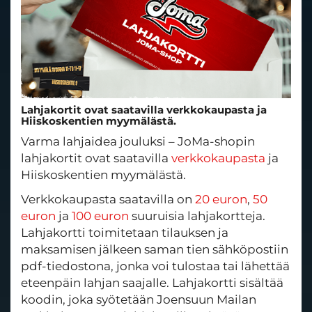
Lahjakortit ovat saatavilla verkkokaupasta ja
Hiiskoskentien myymälästä.
Varma lahjaidea jouluksi – JoMa-shopin
lahjakortit ovat saatavilla
verkkokaupasta
ja
Hiiskoskentien myymälästä.
Verkkokaupasta saatavilla on
20 euron
,
50
euron
ja
100 euron
suuruisia lahjakortteja.
Lahjakortti toimitetaan tilauksen ja
maksamisen jälkeen saman tien sähköpostiin
pdf-tiedostona, jonka voi tulostaa tai lähettää
eteenpäin lahjan saajalle. Lahjakortti sisältää
koodin, joka syötetään Joensuun Mailan