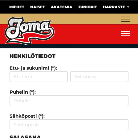
MIEHET
NAISET
AKATEMIA
JUNIORIT
HARRASTE
Navig
Navig
HENKILÖTIEDOT
Etu- ja sukunimi (*):
Puhelin (*):
Sähköposti (*):
SALASANA