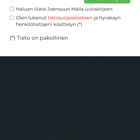
Haluan tilata Joensuun Maila uutiskirjeen
Olen lukenut
tietosuojaselosteen
ja hyväksyn
henkilötietojeni käsittelyn (*)
(*) Tieto on pakollinen