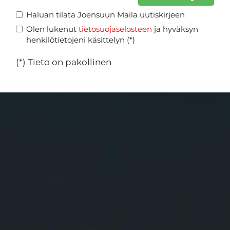
Haluan tilata Joensuun Maila uutiskirjeen
Olen lukenut
tietosuojaselosteen
ja hyväksyn
henkilötietojeni käsittelyn (*)
(*) Tieto on pakollinen