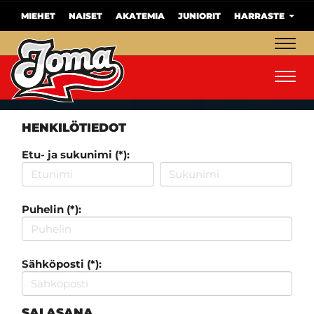
MIEHET
NAISET
AKATEMIA
JUNIORIT
HARRASTE
Navig
Navig
HENKILÖTIEDOT
Etu- ja sukunimi (*):
Puhelin (*):
Sähköposti (*):
SALASANA